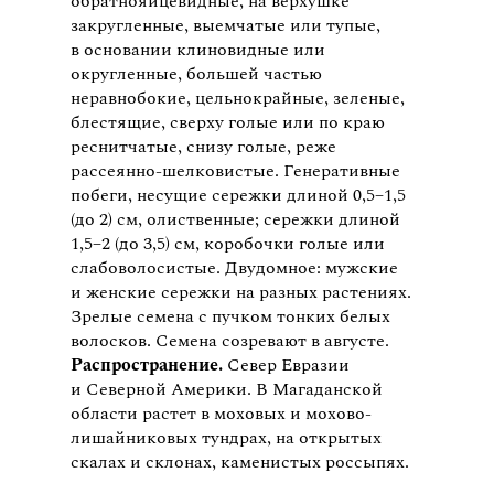
обратнояйцевидные, на верхушке
закругленные, выемчатые или тупые,
в основании клиновидные или
округленные, большей частью
неравнобокие, цельнокрайные, зеленые,
блестящие, сверху голые или по краю
реснитчатые, снизу голые, реже
рассеянно-шелковистые. Генеративные
побеги, несущие сережки длиной 0,5−1,5
(до 2) см, олиственные; сережки длиной
1,5−2 (до 3,5) см, коробочки голые или
слабоволосистые. Двудомное: мужские
и женские сережки на разных растениях.
Зрелые семена с пучком тонких белых
волосков. Семена созревают в августе.
Распространение.
Север Евразии
и Северной Америки. В Магаданской
области растет в моховых и мохово-
лишайниковых тундрах, на открытых
скалах и склонах, каменистых россыпях.