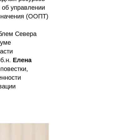
 об управлении
значения (ООПТ)
облем Севера
Думе
ласти
б.н.
Елена
повестки,
енности
вации