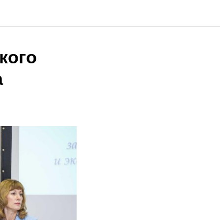
кого
а