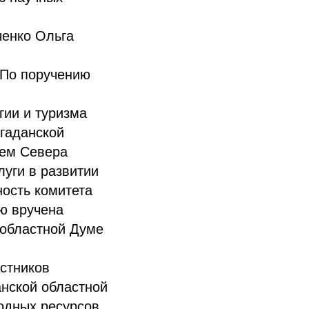
ченко Ольга
 По поручению
гии и туризма
гаданской
лем Севера
луги в развитии
ность комитета
ю вручена
 областной Думе
стников
анской областной
родных ресурсов