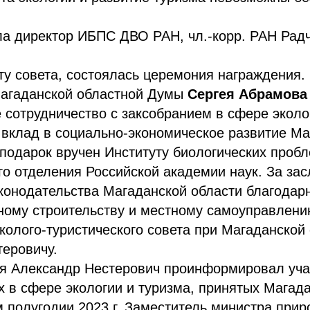
ла директор ИБПС ДВО РАН, чл.-корр. РАН Рад
у совета, состоялась церемония награждения.
агаданской областной Думы
Сергея Абрамова
 сотрудничество с заксобранием в сфере эколо
 вклад в социально-экономическое развитие Ма
подарок вручен Институту биологических проб
о отделения Российской академии наук. За зас
конодательства Магаданской области благодар
ному строительству и местному самоуправлени
олого-туристического совета при Магаданской
еровичу.
ия Александр Нестерович проинформировал уча
х в сфере экологии и туризма, принятых Магад
 полугодии 2023 г. Заместитель министра при