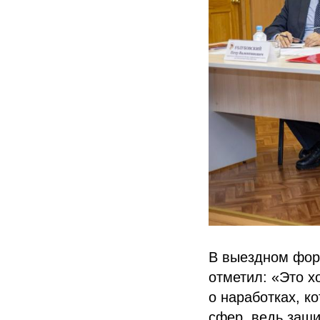
В выездном фор
отметил: «Это 
о наработках, к
сфер, ведь защи