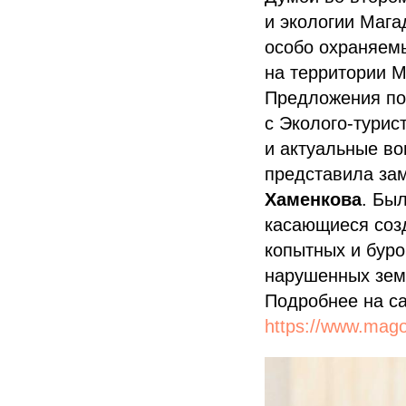
и экологии Мага
особо охраняем
на территории М
Предложения по
с Эколого-турис
и актуальные во
представила за
Хаменкова
. Бы
касающиеся созд
копытных и буро
нарушенных зем
Подробнее на с
https://www.mag