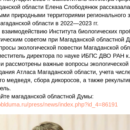
данской области Елена Слободянюк рассказала
ыми природными территориями регионального 
агаданской области в 2022—2023 гг.
 взаимодействию Института биологических пр
тическим советом при Магаданской областной 
просы экологической повестки Магаданской об
меститель директора по науке ИБПС ДВО РАН к.
ли рассмотрены важные вопросы экологической 
ания Атласа Магаданской области, учета числ
го медведя, сбора дикоросов, а также рекульти
ель.
айте магаданской областной Думы:
oblduma.ru/press/news/index.php?id_4=86191