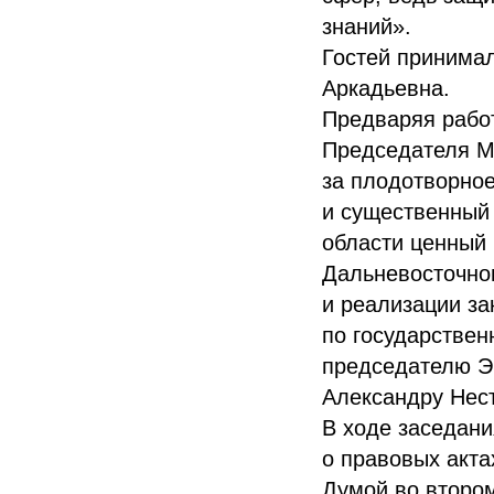
знаний».
Гостей принима
Аркадьевна.
Предваряя работ
Председателя М
за плодотворное
и существенный
области ценный 
Дальневосточног
и реализации за
по государствен
председателю Эк
Александру Нест
В ходе заседан
о правовых акта
Думой во втором