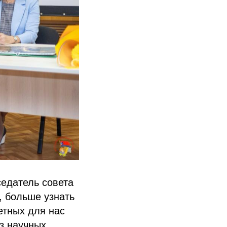
едатель совета
, больше узнать
етных для нас
з научных