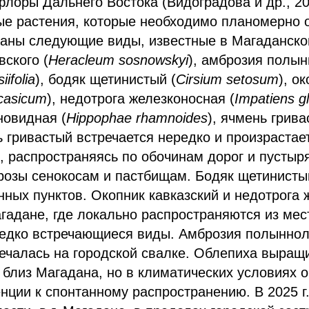
флоры Дальнего Востока (Видоградова и др., 20
ые растения, которые необходимо планомерно 
заны следующие виды, известные в Магаданско
ского (
Heracleum sosnowskyi
), амброзия полы
ifolia
), бодяк щетинистый (
Cirsium setosum
), о
casicum
), недотрога железконосная (
Impatiens gl
новидная (
Hippophae rhamnoides
), ячмень грива
ь гривастый встречается нередко и произрастае
, распространяясь по обочинам дорог и пустыря
розы сенокосам и пастбищам. Бодяк щетинисты
ных пунктов. Окопник кавказский и недотрога 
агадане, где локально распространяются из мес
 редко встречающиеся виды. Амброзия полынно
ечалась на городской свалке. Облепиха выращ
 близ Магадана, но в климатических условиях о
нции к спонтанному распространению. В 2025 г