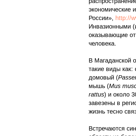
распространение
экономические 
России»,
http://
Инвазионными (
оказывающие отр
человека.
В Магаданской 
такие виды как: 
домовый (
Passe
мышь (
Mus musc
rattus
) и около 
завезены в реги
жизнь тесно свя
Встречаются си