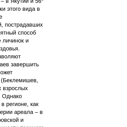
– в Якутии и 56°
ки этого вида в
е
й, пострадавших
оятный способ
 личинок и
здовья.
озволяют
аев завершить
может
 (Беклемишев,
х взрослых
. Однако
в регионе, как
ерии ареала – в
ровской и