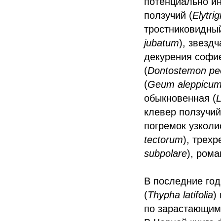
потенциально ин
ползучий (
Elytri
тростниковидный
jubatum
), звездч
декурения софи
(
Dontostemon pec
(
Geum aleppicu
обыкновенная (
L
клевер ползучий
погремок узколи
tectorum
), трех
subpolare
), ром
В последние год
(
Thypha latifolia
)
по зарастающим