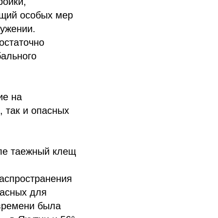
ройки,
ющий особых мер
ружении.
остаточно
бального
ие на
 так и опасных
ле таежный клещ
распространения
пасных для
 времени была