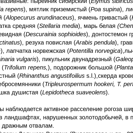
вазивные: пырейник сибирский (
Elymus sibiricus
gia repens
), мятлик приземистый (
Poa supina
), л
 (
Alopecurus arundinaceus
), ячмень гривастый (
атка средняя (
Stellaria media
), марь белая
(Chen
евидная (
Descurainia sophioides
), донтостемон 
tinatus
), резуха повислая (
Arabis pendula
), гра
m
), лапчатка норвежская (
Potentilla norvegica
),ль
inaria vulgaris
), пикульник двунадрезный (
Galeop
 (
Trifolium repens,
), подорожник большой (
Plant
стный (
Rhinanthus angustifoilius
s.l.),скерда кров
ребросемянники (
Tripleurospermum hookeri, T. pe
ашка душистая (
Lepidotheca suaveolens
).
ы наблюдается активное расселение рогоза ши
 в ландшафтах, нарушенных золотодобычей, в 
 дражным отвалам.