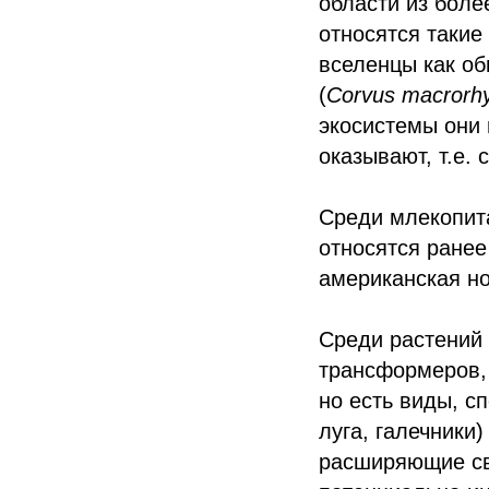
области из боле
относятся такие
вселенцы как об
(
Corvus macrorh
экосистемы они 
оказывают, т.е. 
Среди млекопит
относятся ранее
американская но
Среди растений 
трансформеров,
но есть виды, с
луга, галечники
расширяющие св