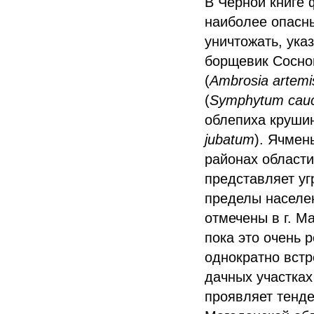
В Черной книге 
наиболее опасн
уничтожать, ука
борщевик Соснов
(
Ambrosia artemisi
(
Symphytum cau
облепиха круши
jubatum
). Ячмен
районах области
представляет уг
пределы населен
отмечены в г. М
пока это очень
однократно встр
дачных участках
проявляет тенде