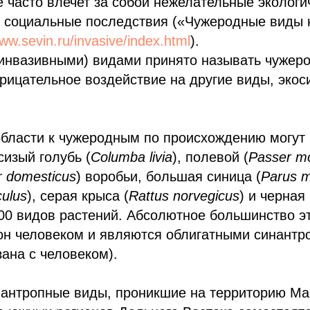
 часто влечет за собой нежелательные экологи
и социальные последствия («Чужеродные виды 
www.sevin.ru/invasive/index.html
).
инвазивными) видами принято называть чужер
ицательное воздействие на другие виды, экос
области к чужеродным по происхождению могут
сизый голубь (
Columba livia
), полевой (
Passer m
r domesticus
) воробьи, большая синица (
Parus m
ulus
), серая крыса (
Rattus norvegicus
) и черная
300 видов растений. Абсолютное большинство э
он человеком и являются облигатными синантро
зана с человеком).
нантропные виды, проникшие на территорию Ма