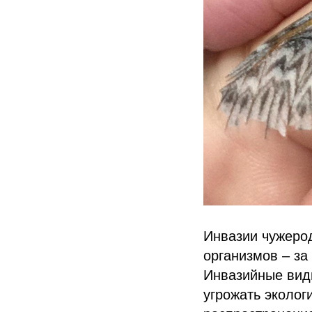
Инвазии чужеро
организмов – за
Инвазийные виды
угрожать эколог