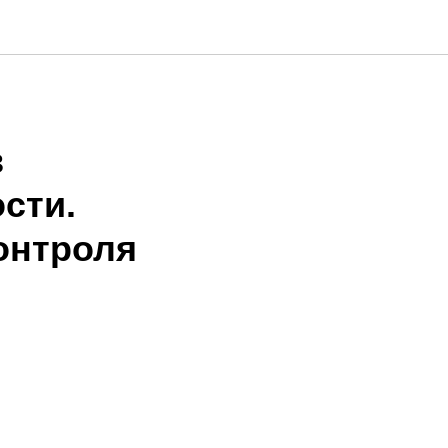
в
сти.
онтроля