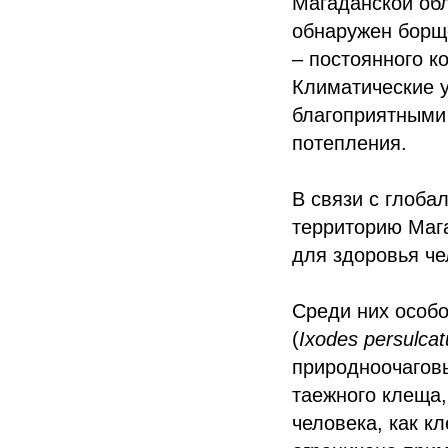
Магаданской обл
обнаружен борщ
– постоянного к
Климатические у
благоприятными 
потепления.
В связи с глоб
территорию Мага
для здоровья че
Среди них особ
(
Ixodes persulcat
природноочагов
таежного клеща,
человека, как к