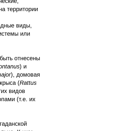
ческие,
на территории
одные виды,
истемы или
 быть отнесены
ontanus
) и
ajor
), домовая
 крыса (
Rattus
тих видов
пами (т.е. их
гаданской