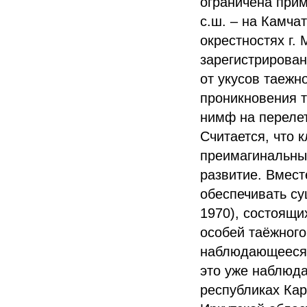
ограничена приме
с.ш. – на Камча
окрестностях г. 
зарегистрирова
от укусов таежн
проникновения т
нимф на перелет
Считается, что 
преимагинальны
развитие. Вмест
обеспечивать с
1970), состоящи
особей таёжного
наблюдающееся 
это уже наблюда
республиках Кар