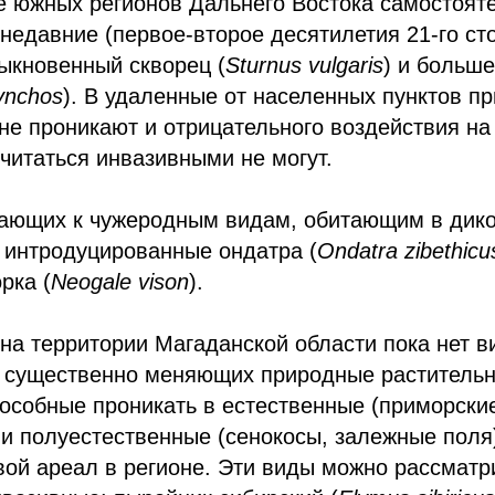
е южных регионов Дальнего Востока самостояте
 недавние (первое-второе десятилетия 21-го ст
ыкновенный скворец (
Sturnus vulgaris
) и больш
ynchos
). В удаленные от населенных пунктов п
не проникают и отрицательного воздействия на
считаться инвазивными не могут.
ающих к чужеродным видам, обитающим в дико
 интродуцированные ондатра (
Ondatra zibethicu
рка (
Neogale vison
).
на территории Магаданской области пока нет в
 существенно меняющих природные растительн
пособные проникать в естественные (приморски
) и полуестественные (сенокосы, залежные поля
ой ареал в регионе. Эти виды можно рассматри