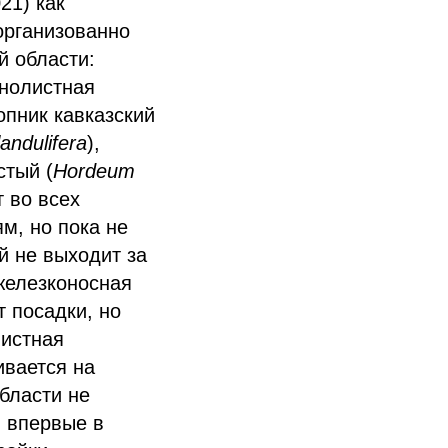
21) как
организованно
й области:
ннолистная
копник кавказский
andulifera
),
стый (
Hordeum
т во всех
м, но пока не
й не выходит за
железконосная
т посадки, но
листная
ивается на
бласти не
. впервые в