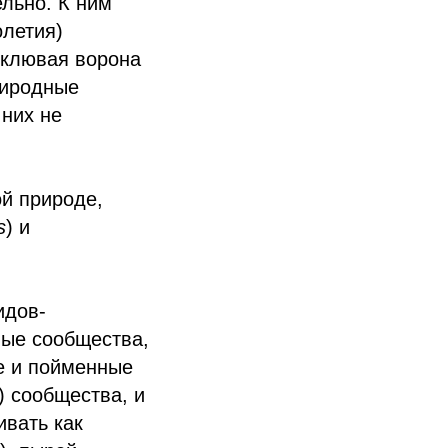
льно. К ним
олетия)
еклювая ворона
риродные
 них не
й природе,
s
) и
идов-
ые сообщества,
е и пойменные
) сообщества, и
вать как