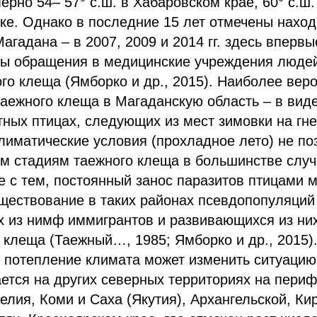
рно 54– 57° с.ш. в Хабаровском крае, 60° с.ш. 
тке. Однако в последние 15 лет отмечены наход
Магадана – в 2007, 2009 и 2014 гг. здесь впервы
ны обращения в медицинские учреждения люде
ого клеща (Ямборко и др., 2015). Наиболее вер
аежного клеща в Магаданскую область – в виде
ных птицах, следующих из мест зимовки на гне
климатические условия (прохладное лето) не п
м стадиям таежного клеща в большинстве случ
е с тем, постоянный занос паразитов птицами 
уществование в таких районах псевдопопуляций
х из нимф иммигрантов и развивающихся из ни
 клеща (Таежный…, 1985; Ямборко и др., 2015)
потепление климата может изменить ситуацию 
ется на других северных территориях на периф
елия, Коми и Саха (Якутия), Архангельской, Ки