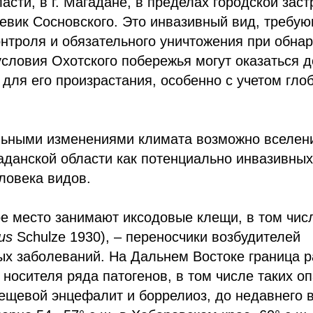
асти, в г. Магадане, в пределах городской заст
евик Сосновского. Это инвазивный вид, требу
онтроля и обязательного уничтожения при обна
словия Охотского побережья могут оказаться д
для его произрастания, особенно с учетом гло
альными изменениями климата возможно вселен
данской области как потенциально инвазивных,
ловека видов.
ое место занимают иксодовые клещи, в том чис
us
Schulze 1930), – переносчики возбудителей
ых заболеваний. На Дальнем Востоке граница 
 носителя ряда патогенов, в том числе таких о
лещевой энцефалит и боррелиоз, до недавнего