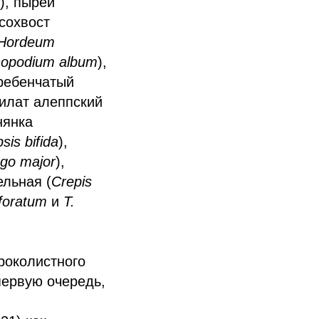
), пырей
исохвост
Hordeum
opodium album
),
гребенчатый
вилат алеппский
нянка
sis bifida
),
ago major
),
ельная (
Crepis
rforatum
и
T.
роколистного
первую очередь,