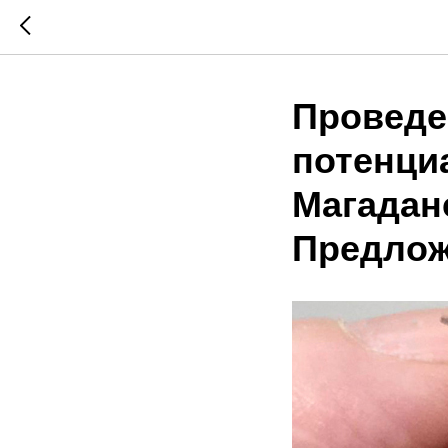
Проведе
потенци
Магаданс
Предлож