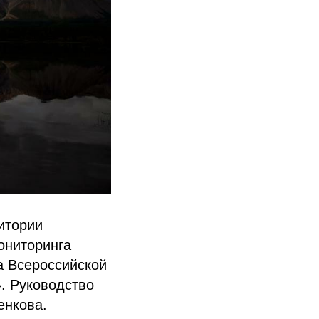
итории
ониторинга
а Всероссийской
. Руководство
енкова.