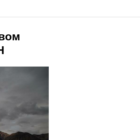
твом
Н