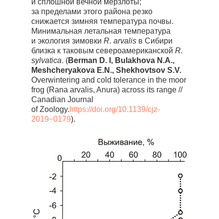
и сплошной вечной мерзлоты;
за пределами этого района резко
снижается зимняя температура почвы.
Минимальная летальная температура
и экология зимовки
R. arvalis
в Сибири
близка к таковым североамериканской
R.
sylvatica
. (
Berman D. I, Bulakhova N.A.,
Meshcheryakova E.N., Shekhovtsov S.V.
Overwintering and cold tolerance in the moor
frog (Rana arvalis, Anura) across its range //
Canadian Journal
of Zoology.
https://doi.org/10.1139/cjz-
2019−0179
).