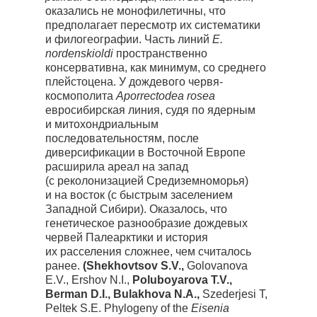
оказались не монофилетичны, что
предполагает пересмотр их систематики
и филогеографии. Часть линий
E.
nordenskioldi
пространственно
консервативна, как минимум, со среднего
плейстоцена. У дождевого червя-
космополита
Aporrectodea rosea
евросибирская линия, судя по ядерным
и митохондриальным
последовательностям, после
диверсификации в Восточной Европе
расширила ареал на запад
(с реколонизацией Средиземноморья)
и на восток (с быстрым заселением
Западной Сибири). Оказалось, что
генетическое разнообразие дождевых
червей Палеарктики и история
их расселения сложнее, чем считалось
ранее.
(Shekhovtsov S.V.,
Golovanova
E.V., Ershov N.I.,
Poluboyarova T.V.,
Berman D.I., Bulakhova N.A.,
Szederjesi T,
Peltek S.E. Phylogeny of the
Eisenia