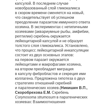
капсулой. В последнем случае
новобразованный слой гликокаликса
в скором времени сменяется на новый,
что свидетельствует об успешном
преодолении паразитом иммунного ответа
хозяина. В экспериментах с нетипичными
хозяевами (аквариумные рыбы, амфибии,
рептилии) скребень окружается
лейкоцитарной капсулой и не образует
толстого слоя гликокаликса. Установлено,
что процесс лейкоцитарной инкапсуляции
состоит из двух основных этапов:
на первом паразит окружается
лейкоцитами и макрофагами хозяина,
на втором преобладает миграция
в капсулу фибробластов и секреция ими
коллагена. Предложена гипотеза о двух
стратегиях отношений скребней
и паратенических хозяев.(
Никишин В.П.,
Скоробрехова Е.М.
Скребень
Corynosoma strumosum
в паратенических
хозяевах: Взаимоотношения