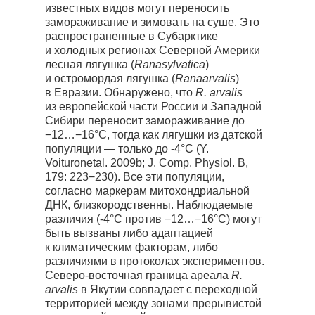
известных видов могут переносить
замораживание и зимовать на суше. Это
распространенные в Субарктике
и холодных регионах Северной Америки
лесная лягушка (
Ranasylvatica
)
и остромордая лягушка (
Ranaarvalis
)
в Евразии. Обнаружено, что
R. arvalis
из европейской части России и Западной
Сибири переносит замораживание до
−12…−16°C, тогда как лягушки из датской
популяции — только до -4°C (Y.
Voituronetal. 2009b; J. Comp. Physiol. B,
179: 223−230). Все эти популяции,
согласно маркерам митохондриальной
ДНК, близкородственны. Наблюдаемые
различия (-4°C против −12…−16°C) могут
быть вызваны либо адаптацией
к климатическим факторам, либо
различиями в протоколах экспериментов.
Северо-восточная граница ареала
R.
arvalis
в Якутии совпадает с переходной
территорией между зонами прерывистой