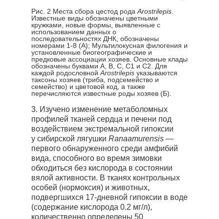
Рис. 2 Места сбора цестод рода
Arostrilepis
.
Известные виды обозначены цветными
кружками, новые формы, выявленные с
использованием данных о
последовательностях ДНК, обозначены
номерами 1-8 (А); Мультилокусная филогения и
установленные биогеографические и
предковые ассоциации хозяев. Основные клады
обозначены буквами A, B, C, C1 и C2. Для
каждой родословной
Arostrilepis
указываются
таксоны хозяев (триба, подсемейство и
семейство) и цветовой код, а также
перечисляются известные роды хозяев (Б).
3. Изучено изменение метаболомных
профилей тканей сердца и печени под
воздействием экстремальной гипоксии
у сибирской лягушки
Ranaamurensis
—
первого обнаруженного среди амфибий
вида, способного во время зимовки
обходиться без кислорода в состоянии
вялой активности. В тканях контрольных
особей (нормоксия) и животных,
подвергшихся 17-дневной гипоксии в воде
(содержание кислорода 0.2 мг/л),
количественно определены 50