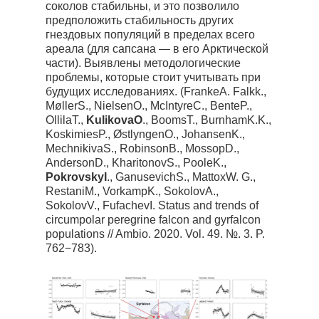
соколов стабильны, и это позволило
предположить стабильность других
гнездовых популяций в пределах всего
ареала (для сапсана — в его Арктической
части). Выявлены методологические
проблемы, которые стоит учитывать при
будущих исследованиях. (FrankeA. Falkk.,
MøllerS., NielsenO., McIntyreC., BenteP.,
OllilaT.,
KulikovaO
., BoomsT., BurnhamK.K.,
KoskimiesP., ØstlyngenO., JohansenK.,
MechnikivaS., RobinsonB., MossopD.,
AndersonD., KharitonovS., PooleK.,
PokrovskyI
., GanusevichS., MattoxW. G.,
RestaniM., VorkampK., SokolovA.,
SokolovV., FufachevI. Status and trends of
circumpolar peregrine falcon and gyrfalcon
populations // Ambio. 2020. Vol. 49. №. 3. P.
762−783).