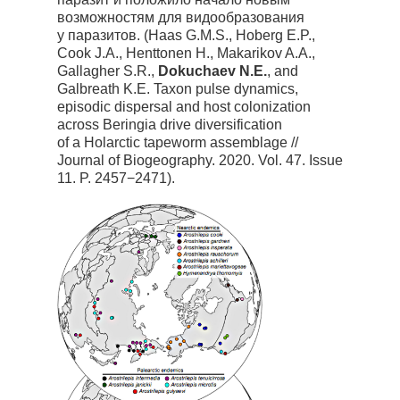
возможностям для видообразования
у паразитов. (Haas G.M.S., Hoberg E.P.,
Cook J.A., Henttonen H., Makarikov A.A.,
Gallagher S.R.,
Dokuchaev N.E.
, and
Galbreath K.E. Taxon pulse dynamics,
episodic dispersal and host colonization
across Beringia drive diversification
of a Holarctic tapeworm assemblage //
Journal of Biogeography. 2020. Vol. 47. Issue
11. P. 2457−2471).