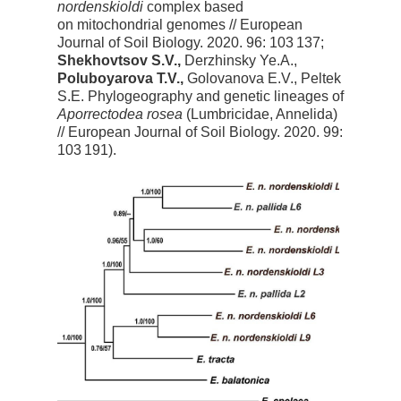
nordenskioldi
complex based
on mitochondrial genomes // European
Journal of Soil Biology. 2020. 96: 103 137;
Shekhovtsov S.V.,
Derzhinsky Ye.A.,
Poluboyarova T.V.,
Golovanova E.V., Peltek
S.E. Phylogeography and genetic lineages of
Aporrectodea rosea
(Lumbricidae, Annelida)
// European Journal of Soil Biology. 2020. 99:
103 191).