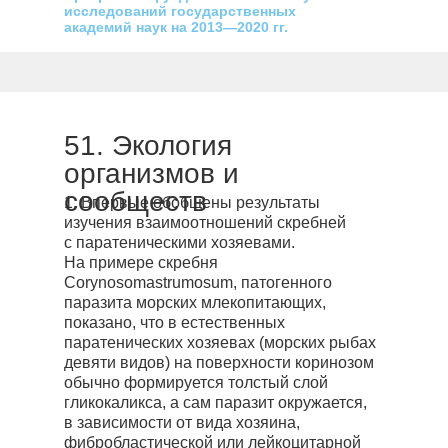
исследований государственных
академий наук на 2013—2020 гг.
51. Экология
организмов и
сообществ
1. Впервые обобщены результаты
изучения взаимоотношений скребней
с паратеническими хозяевами.
На примере скребня
Corynosomastrumosum, патогенного
паразита морских млекопитающих,
показано, что в естественных
паратенических хозяевах (морских рыбах
девяти видов) на поверхности коринозом
обычно формируется толстый слой
гликокаликса, а сам паразит окружается,
в зависимости от вида хозяина,
фибробластической или лейкоцитарной