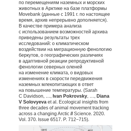
по перемещениям наземных и морских
животных в Арктике на базе платформы
Movebank (данные с 1991 г. по настоящее
время, архив непрерывно дополняется).
В качестве примера анализа
с использованием возможностей архива
приведены результаты трех
исследований: о климатическом
воздействии на миграционную фенологию
беркутов, о географических различиях
в адаптивной реакции репродуктивной
фенологии северных оленей
на изменение климата, о видовых
изменениях в скорости передвижения
наземных млекопитающих в ответ
на повышение температуры. (Sarah
C Davidson, …,
Ivan Pokrovsky
, …,
Diana
V Solovyeva
et al. Ecological insights from
three decades of animal movement tracking
across a changing Arctic
//
Science. 2020.
Vol. 370. Issue 6517. P. 712−715).