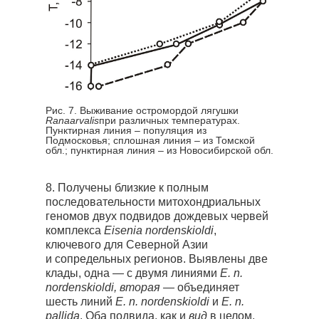
Рис. 7. Выживание остромордой лягушки
Ranaarvalis
при различных температурах.
Пунктирная линия – популяция из
Подмосковья; сплошная линия – из Томской
обл.; пунктирная линия – из Новосибирской обл.
8. Получены близкие к полным
последовательности митохондриальных
геномов двух подвидов дождевых червей
комплекса
Eisenia nordenskioldi
,
ключевого для Северной Азии
и сопредельных регионов. Выявлены две
клады, одна — с двумя линиями
E. n.
nordenskioldi, вторая —
объединяет
шесть линий
E. n. nordenskioldi
и
E. n.
pallida
. Оба подвида, как и
вид
в целом,