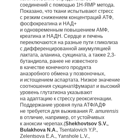
соединений с помощью 1Н-ЯМР метода.
Показано, что ткани испытывают стресс
с резким снижением концентраций АТФ,
фосфокреатина и НАД+
и одновременным повышением АМФ,
креатина и НАДН. Сердце и печень
переключаются на разные пути гликолиза
с дифференцированной аккумуляцией
лактата, аланина, сукцината, а также 2,3-
бутандиола, ранее не известного
в качестве конечного продукта
анаэробного обмена у позвоночных,
и истощением аспартата. Низкое значение
соотношения сукцинат/фумарат и высокий
уровень глутатиона указывают
на адаптацию к стрессу реоксигенации.
Поддержание уровня пула АТФ/АДФ
не требуется для выживания
R. amurensis
в отличие, например, от устойчивых
к аноксии черепах.(
Shekhovtsov S.V.,
Bulakhova N.A.
, Tsentalovich Y.P.,
Zelentsova E.A., Yanshole L.V.,