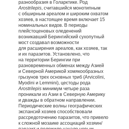
разнообразия в Голарктике. Род
Arostrilepis
, считавшийся монотипным
с обширным ареалом и широким охватом
хозяев, в настоящее время включает 15
номинальных видов. В периоды
плейстоценовых оледенений
возникавший Берингийский сухопутный
мост создавал возможности
для расширения ареалов, как хозяев, так
и их паразитов. Установлено, что
на территории Берингии при
разновременн
ы
х обменах между Азией
и Северной Америкой хомякообразных
грызунов трех основных триб (Arvicolini,
Myodini и Lemmini), цестоды рода
Arostrilepis
минимум четыре раза
проникали из Азии в Северную Америку
и дважды в обратном направлении.
Периодические волны географических
экспансий хозяев способствовали
рассредоточению паразитов, что привело
к сложной мозаике ассоциаций хозяин/
паразит и положило начало новым