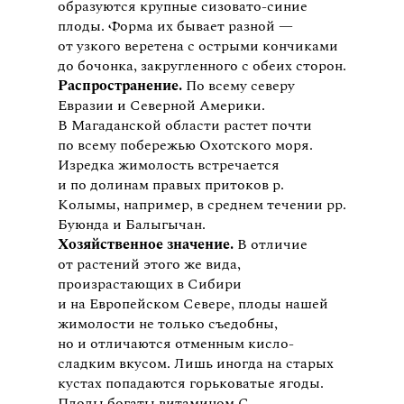
образуются крупные сизовато-синие
плоды. Форма их бывает разной —
от узкого веретена с острыми кончиками
до бочонка, закругленного с обеих сторон.
Распространение.
По всему северу
Евразии и Северной Америки.
В Магаданской области растет почти
по всему побережью Охотского моря.
Изредка жимолость встречается
и по долинам правых притоков р.
Колымы, например, в среднем течении рр.
Буюнда и Балыгычан.
Хозяйственное значение.
В отличие
от растений этого же вида,
произрастающих в Сибири
и на Европейском Севере, плоды нашей
жимолости не только съедобны,
но и отличаются отменным кисло-
сладким вкусом. Лишь иногда на старых
кустах попадаются горьковатые ягоды.
Плоды богаты витамином С.