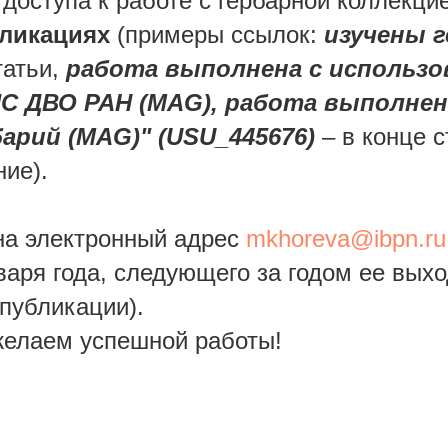
доступа к работе с гербарной коллекци
бликациях
(примеры ссылок:
изучены 
татьи,
работа выполнена с использо
С ДВО РАН (MAG), работа выполнен
арий (MAG)" (USU_445676)
– в конце с
ие).
на электронный адрес
mkhoreva@ibpn.ru
варя года, следующего за годом ее выхо
 публикации).
желаем успешной работы!