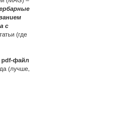
ей (MAG) –
гербарные
ванием
а с
татьи (где
pdf-файл
да (лучше,