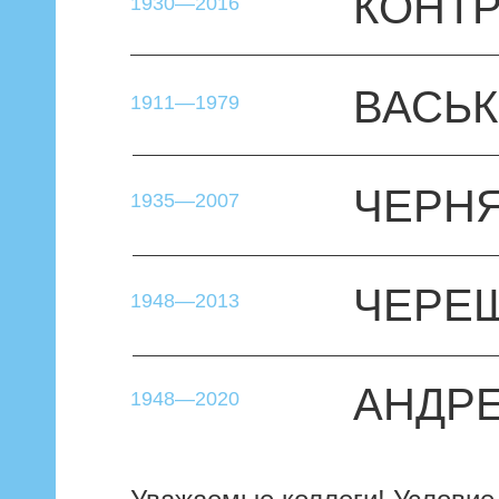
КОНТР
1930—2016
ВАСЬК
1911—1979
ЧЕРНЯ
1935—2007
ЧЕРЕШ
1948—2013
АНДРЕ
1948—2020