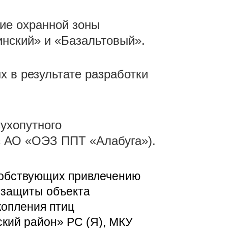
ие охранной зоны
инский» и «Базальтовый».
 в результате разработки
ухопутного
с АО «ОЭЗ ППТ «Алабуга»).
собствующих привлечению
р защиты объекта
копления птиц
кий район» РС (Я), МКУ