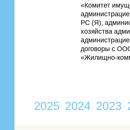
«Комитет имущ
администрацие
РС (Я), админи
хозяйства адми
администрацией
договоры с ОО
«Жилищно-комму
2025
2024
2023
/
/
/