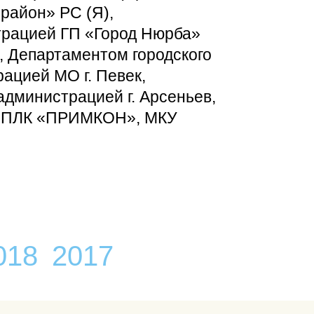
район» РС (Я),
трацией ГП «Город Нюрба»
, Департаментом городского
ацией МО г. Певек,
дминистрацией г. Арсеньев,
О «ПЛК «ПРИМКОН», МКУ
018
2017