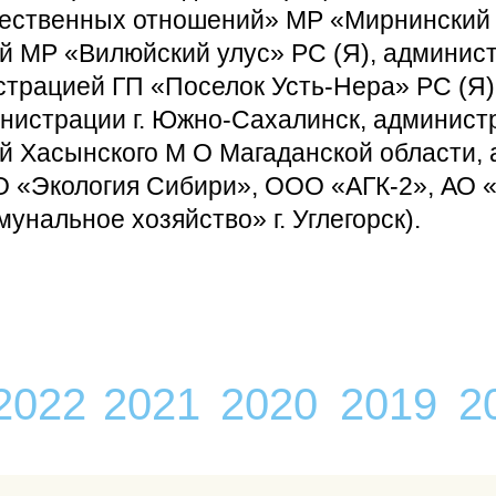
ественных отношений» МР «Мирнинский 
й МР «Вилюйский улус» РС (Я), админис
страцией ГП «Поселок Усть-Нера» РС (Я)
нистрации г. Южно-Сахалинск, администр
 Хасынского М О Магаданской области, а
О «Экология Сибири», ООО «АГК-2», А
нальное хозяйство» г. Углегорск).
2022
2021
2020
2019
2
/
/
/
/
/