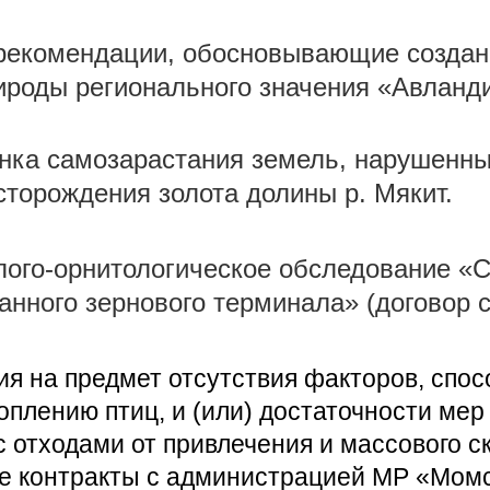
рекомендации, обосновывающие создан
ироды регионального значения «Авланд
нка самозарастания земель, нарушенных
сторождения золота долины р. Мякит.
лого-орнитологическое обследование «С
анного зернового терминала» (договор 
я на предмет отсутствия факторов, спо
оплению птиц, и (или) достаточности ме
 отходами от привлечения и массового с
е контракты с администрацией МР «Момс