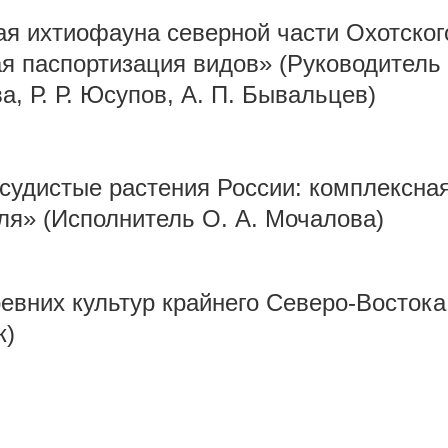
я ихтиофауна северной части Охотского
ая паспортизация видов» (Руководитель 
а, Р. Р. Юсупов, А. П. Бывальцев)
судистые растения России: комплексная
ля» (Исполнитель О. А. Мочалова)
ревних культур крайнего Северо-Восток
к)